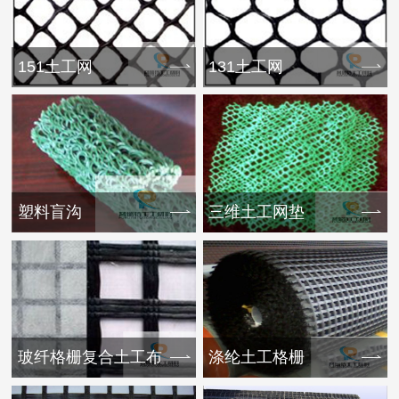
151土工网
131土工网
塑料盲沟
三维土工网垫
玻纤格栅复合土工布
涤纶土工格栅