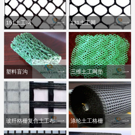
151土工网
131土工网
塑料盲沟
三维土工网垫
玻纤格栅复合土工布
涤纶土工格栅