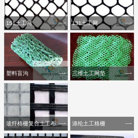
151土工网
131土工网
塑料盲沟
三维土工网垫
玻纤格栅复合土工布
涤纶土工格栅